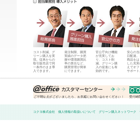
コスト削減、グ
発注制限、購買
官公庁向け機能
安心の当
リーン購入を実
実績のデータ把
が充実してお
日配達。
現。従来からの
握や環境購買比
り、コスト削
商品をは
取引販売店で同
率の算出など、
減、グリーン購
した充実
一条件のまま導
購買管理が簡単
入の促進にも有
えでオフ
入できます。
にできます。
効的です。
サポート
コクヨ株式会社
個人情報の取扱いについて
グリーン購入ネットワーク